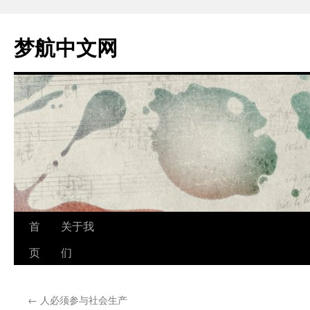
跳
至
梦航中文网
正
文
首
关于我
页
们
←
人必须参与社会生产